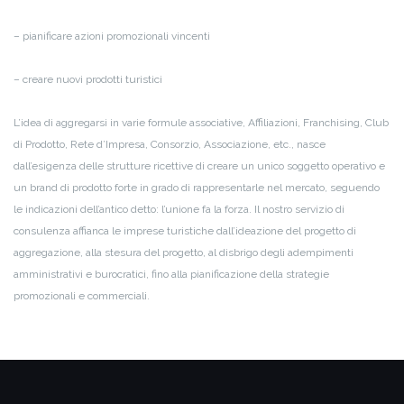
– pianificare azioni promozionali vincenti
– creare nuovi prodotti turistici
L’idea di aggregarsi in varie formule associative, Affiliazioni, Franchising, Club
di Prodotto, Rete d’Impresa, Consorzio, Associazione, etc., nasce
dall’esigenza delle strutture ricettive di creare un unico soggetto operativo e
un brand di prodotto forte in grado di rappresentarle nel mercato, seguendo
le indicazioni dell’antico detto: l’unione fa la forza.
Il nostro servizio di
consulenza affianca le imprese turistiche dall’ideazione del progetto di
aggregazione, alla stesura del progetto, al disbrigo degli adempimenti
amministrativi e burocratici, fino alla pianificazione della strategie
promozionali e commerciali.