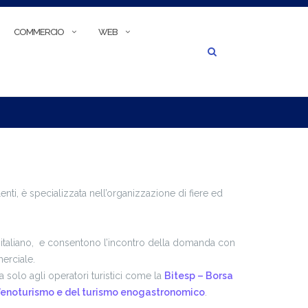
CERCA
COMMERCIO
WEB
nti, è specializzata nell’organizzazione di fiere ed
rio italiano, e consentono l’incontro della domanda con
merciale.
a solo agli operatori turistici come la
Bitesp – Borsa
l’enoturismo e del turismo enogastronomico
.