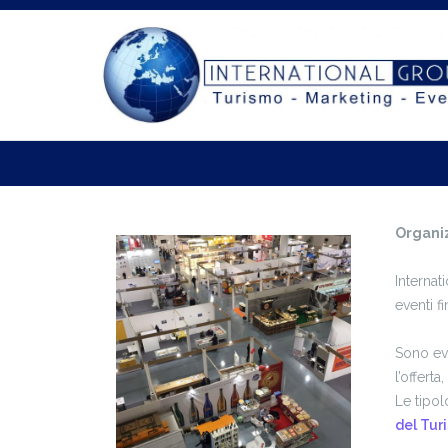
Salta
al
contenuto
Organiz
Internat
eventi f
Sono eve
l’offert
Le tipol
del Tur