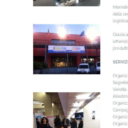
Internat
dalla se
logistica
Grazie a
offrendo
produttiv
SERVIZI
Organizz
Segreter
Vendita 
Allestim
Organizz
Campagn
Organiz
Organiz