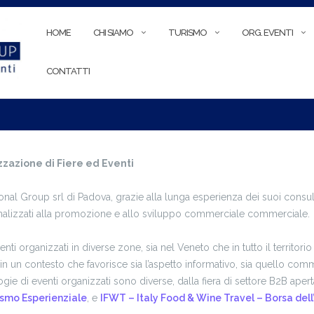
HOME
CHI SIAMO
TURISMO
ORG. EVENTI
CONTATTI
zazione di Fiere ed Eventi
ional Group srl di Padova, grazie alla lunga esperienza dei suoi consule
inalizzati alla promozione e allo sviluppo commerciale commerciale.
nti organizzati in diverse zone, sia nel Veneto che in tutto il territo
a, in un contesto che favorisce sia l’aspetto informativo, sia quello com
ogie di eventi organizzati sono diverse, dalla fiera di settore B2B apert
ismo Esperienziale
, e
IFWT – Italy Food & Wine Travel – Borsa del