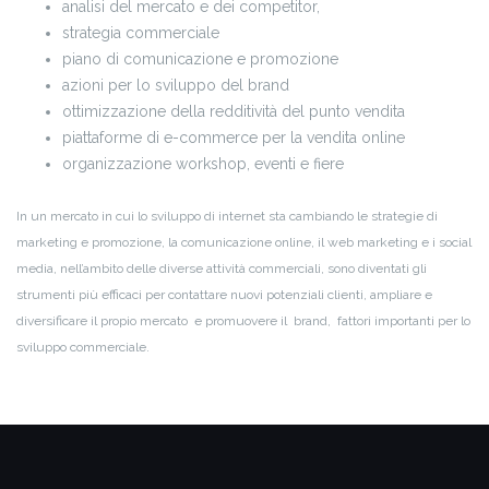
analisi del mercato e dei competitor,
strategia commerciale
piano di comunicazione e promozione
azioni per lo sviluppo del brand
ottimizzazione della redditività del punto vendita
piattaforme di e-commerce per la vendita online
organizzazione workshop, eventi e fiere
In un mercato in cui lo sviluppo di internet sta cambiando le strategie di
marketing e promozione, la comunicazione online, il web marketing e i social
media, nell’ambito delle diverse attività commerciali, sono diventati gli
strumenti più efficaci per contattare nuovi potenziali clienti, ampliare e
diversificare il propio mercato e promuovere il brand, fattori importanti per lo
sviluppo commerciale.