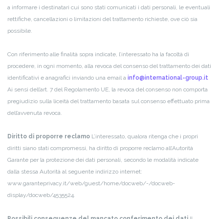
a informare i destinatari cui sono stati comunicati i dati personali, le eventuali
rettifiche, cancellazioni o limitazioni del trattamento richieste, ove ciò sia
possibile.
Con riferimento alle finalità sopra indicate, l’interessato ha la facoltà di
procedere, in ogni momento, alla revoca del consenso del trattamento dei dati
identificativi e anagrafici inviando una email a
info@international-group.it
Ai sensi dell’art. 7 del Regolamento UE, la revoca del consenso non comporta
pregiudizio sulla liceità del trattamento basata sul consenso effettuato prima
dell’avvenuta revoca.
Diritto di proporre reclamo
L’interessato, qualora ritenga che i propri
diritti siano stati compromessi, ha diritto di proporre reclamo all’Autorità
Garante per la protezione dei dati personali, secondo le modalità indicate
dalla stessa Autorità al seguente indirizzo internet:
www.garanteprivacy.it/web/guest/home/docweb/-/docweb-
display/docweb/4535524.
Possibili conseguenze del mancato conferimento dei dati
Il