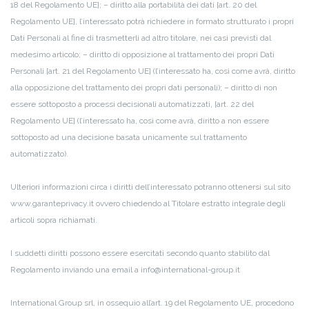
18 del Regolamento UE];
– diritto alla portabilità dei dati [art. 20 del
Regolamento UE], l’interessato potrà richiedere in formato strutturato i propri
Dati Personali al fine di trasmetterli ad altro titolare, nei casi previsti dal
medesimo articolo;
– diritto di opposizione al trattamento dei propri Dati
Personali [art. 21 del Regolamento UE] (l’interessato ha, così come avrà, diritto
alla opposizione del trattamento dei propri dati personali);
– diritto di non
essere sottoposto a processi decisionali automatizzati, [art. 22 del
Regolamento UE] (l’interessato ha, così come avrà, diritto a non essere
sottoposto ad una decisione basata unicamente sul trattamento
automatizzato).
Ulteriori informazioni circa i diritti dell’interessato potranno ottenersi sul sito
www.garanteprivacy.it ovvero chiedendo al Titolare estratto integrale degli
articoli sopra richiamati.
I suddetti diritti possono essere esercitati secondo quanto stabilito dal
Regolamento inviando una email a info@international-group.it
International Group srl, in ossequio all’art. 19 del Regolamento UE, procedono