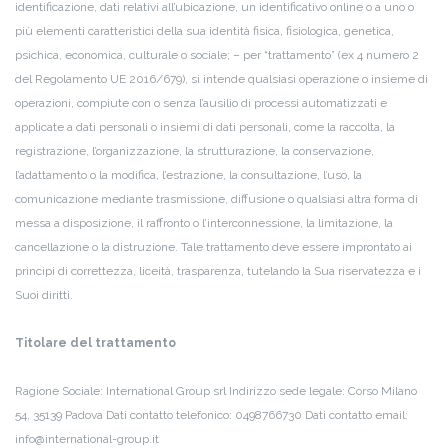
identificazione, dati relativi all’ubicazione, un identificativo online o a uno o
più elementi caratteristici della sua identità fisica, fisiologica, genetica,
psichica, economica, culturale o sociale;
– per “trattamento” (ex 4 numero 2
del Regolamento UE 2016/679), si intende qualsiasi operazione o insieme di
operazioni, compiute con o senza l’ausilio di processi automatizzati e
applicate a dati personali o insiemi di dati personali, come la raccolta, la
registrazione, l’organizzazione, la strutturazione, la conservazione,
l’adattamento o la modifica, l’estrazione, la consultazione, l’uso, la
comunicazione mediante trasmissione, diffusione o qualsiasi altra forma di
messa a disposizione, il raffronto o l’interconnessione, la limitazione, la
cancellazione o la distruzione. Tale trattamento deve essere improntato ai
principi di correttezza, liceità, trasparenza, tutelando la Sua riservatezza e i
Suoi diritti.
Titolare del trattamento
Ragione Sociale: International Group srl
Indirizzo sede legale: Corso Milano
54, 35139 Padova
Dati contatto telefonico: 0498766730
Dati contatto email:
info@international-group.it